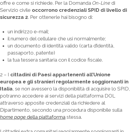
offre e come si richiede. Per la Domanda
On-Line
di
Servizio civile
occorrono credenziali SPID di livello di
sicurezza 2
. Per ottenerle hai bisogno di:
un indirizzo e-mail;
il numero del cellulare che usi normalmente;
un documento di identità valido (carta d’identità,
passaporto, patente)
la tua tessera sanitaria con il codice fiscale.
2 – I
cittadini di Paesi appartenenti all’Unione
europea e gli stranieri regolarmente soggiornanti in
Italia
, se non avessero la disponibilità di acquisire lo SPID,
potranno accedere ai servizi della piattaforma DOL
attraverso apposite credenziali da richiedere al
Dipartimento, secondo una procedura disponibile sulla
home page
della piattaforma
stessa.
I cittadini extra comunitari regolarmente soggiornanti in